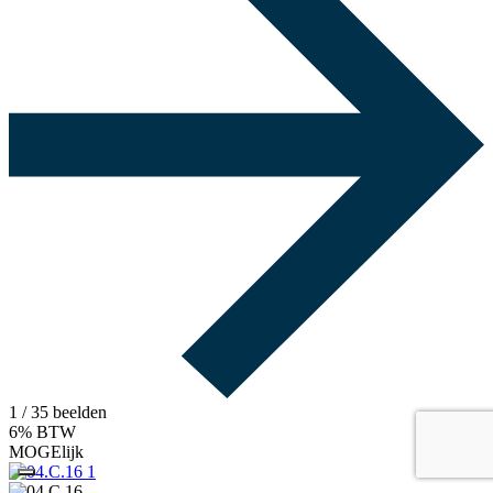
1
/ 35 beelden
6% BTW
MOGElijk